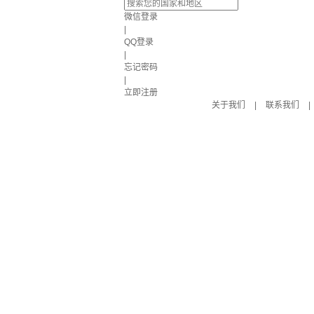
微信登录
|
QQ登录
|
忘记密码
|
立即注册
关于我们
|
联系我们
|