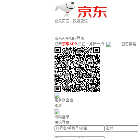
登录页面，改进建议
京东APP扫码登录
打开
京东APP
点左上角扫一扫
查看教程
服务器出错
刷新
密码登录
短信登录