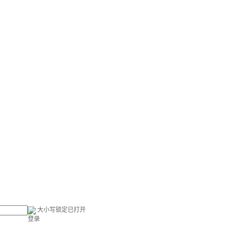
大小写锁定已打开
登录